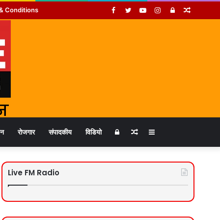
Facebook
Twitter
YouTube
Instagram
Log
Random
& Conditions
In
Article
Log
Random
Sidebar
जन
रोजगार
संपादकीय
विडियो
In
Article
Live FM Radio