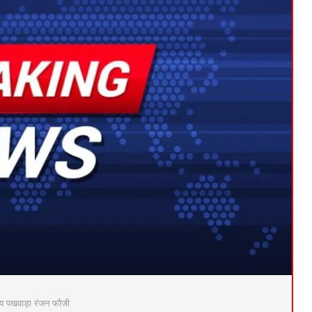
य पखवाड़ा रंजन फौजी