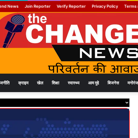
end News
Join Reporter
Verify Reporter
Privacy Policy
Terms 
ाजनीति
क्राइम
खेल
शिक्षा
स्वास्थ्य
आम मुद्दे
बिजनेस
मनोरं