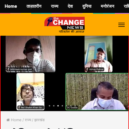
Home
ताज़ातरीन
राज्य
देश
दुनिया
मनोरंजन
रा
M
Home
/
राज्य
/
झारखंड