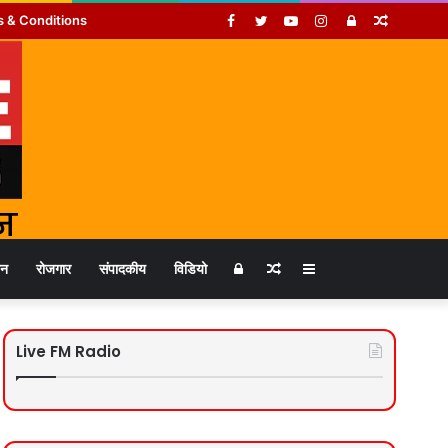
Facebook
Twitter
YouTube
Instagram
Log
Random
 & Conditions
In
Article
Log
Random
Sidebar
जन
रोजगार
संपादकीय
विडियो
In
Article
Live FM Radio