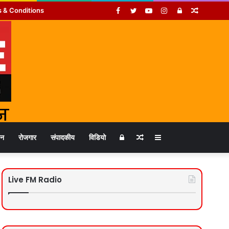
Facebook
Twitter
YouTube
Instagram
Log
Random
 & Conditions
In
Article
Log
Random
Sidebar
जन
रोजगार
संपादकीय
विडियो
In
Article
Live FM Radio