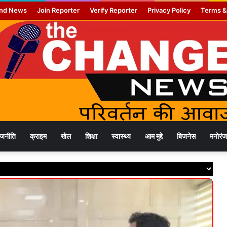
nd News
Join Reporter
Verify Reporter
Privacy Policy
Terms &
ाजनीति
क्राइम
खेल
शिक्षा
स्वास्थ्य
आम मुद्दे
बिजनेस
मनोरं