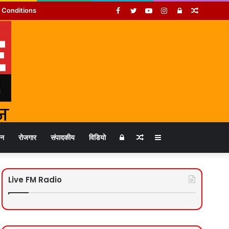
Facebook
Twitter
YouTube
Instagram
Log
Random
 Conditions
In
Article
Log
Random
Sidebar
जन
रोजगार
संपादकीय
विडियो
In
Article
Live FM Radio