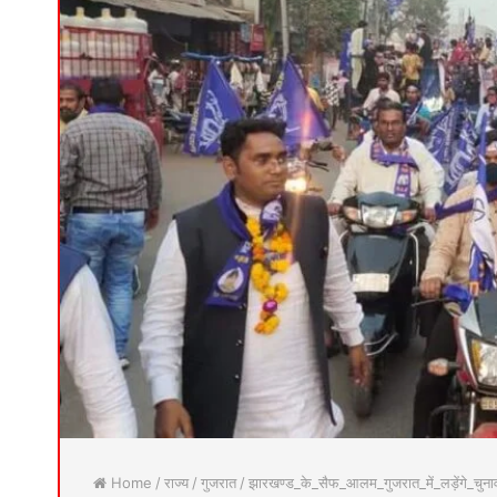
Home
/
राज्य
/
गुजरात
/
झारखण्ड_के_सैफ_आलम_गुजरात_में_लड़ेंगे_चुना