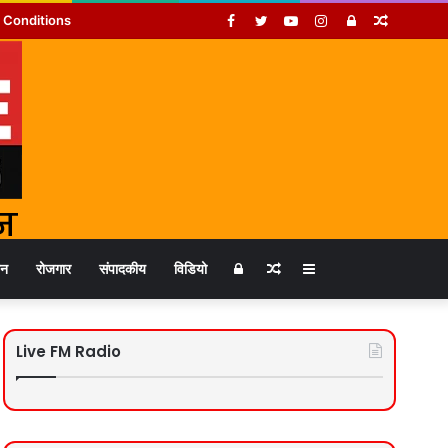
Facebook
Twitter
YouTube
Instagram
Log
Random
 Conditions
In
Article
Log
Random
Sidebar
जन
रोजगार
संपादकीय
विडियो
In
Article
Live FM Radio