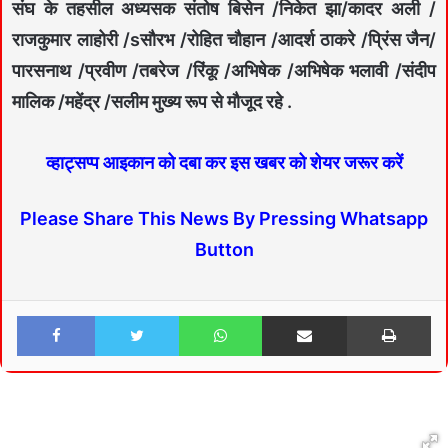
संघ के तहसील अध्यसक संतोष बिसेन /निकेत झा/कादर अली /
राजकुमार लाहोरी /sसौरभ /रोहित चौहान /आदर्श ठाकरे /प्रिंस जैन/
पारसनाथ /प्रवीण /तबरेज /रिंकू /अभिषेक /अभिषेक भलावी /संदीप
मालिक /महेंद्र /सलीम मुख्य रूप से मौजूद रहे .
व्हाट्सप्प आइकान को दबा कर इस खबर को शेयर जरूर करें
Please Share This News By Pressing Whatsapp
Button
Facebook
Twitter
WhatsApp
Share via Email
Print