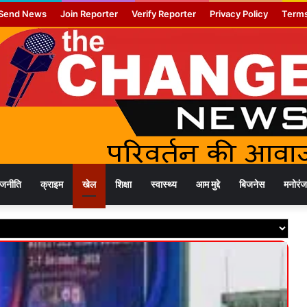
Send News
Join Reporter
Verify Reporter
Privacy Policy
Terms
ाजनीति
क्राइम
खेल
शिक्षा
स्वास्थ्य
आम मुद्दे
बिजनेस
मनोरं