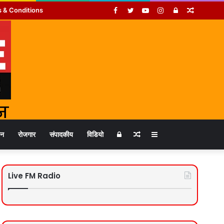
Facebook
Twitter
YouTube
Instagram
Log
Random
 & Conditions
In
Article
Log
Random
Sidebar
जन
रोजगार
संपादकीय
विडियो
In
Article
Live FM Radio