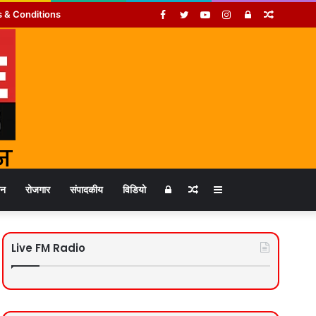
Facebook
Twitter
YouTube
Instagram
Log
Random
 & Conditions
In
Article
Log
Random
Sidebar
जन
रोजगार
संपादकीय
विडियो
In
Article
Live FM Radio