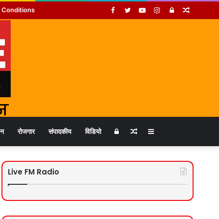
Facebook
Twitter
YouTube
Instagram
Log
Random
 Conditions
In
Article
Log
Random
Sidebar
जन
रोजगार
संपादकीय
विडियो
In
Article
Live FM Radio