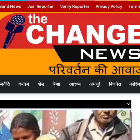
Send News
Join Reporter
Verify Reporter
Privacy Policy
Terms
ाजनीति
क्राइम
खेल
शिक्षा
स्वास्थ्य
आम मुद्दे
बिजनेस
मनोरं