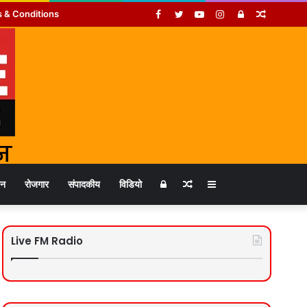
Facebook
Twitter
YouTube
Instagram
Log
Random
 & Conditions
In
Article
Log
Random
Sidebar
जन
रोजगार
संपादकीय
विडियो
In
Article
Live FM Radio