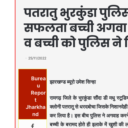
पतरातु भुरकुंडा पुलि
सफलता बच्ची अगवा
व बच्ची को पुलिस ने
25/11/2022
Burea
झारखण्ड ब्यूरो उमेश सिन्हा
u
Repor
रामगढ़ जिले के भुरकुंडा सौंदा डी मधु स्ट
t
क्लोनी पतरातु से धरदबोचा जिसके निशानदेही
Jharkha
nd
कर लिया है। इस बीच पुलिस ने अगवाह करने 
बच्ची के बरामद होते ही इलाके में खुशी की