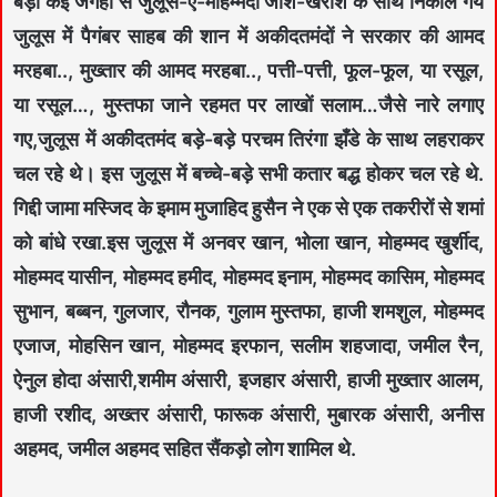
बेड़ा कई जगहों से जुलूस-ए-मोहम्मदी जोश-खरोश के साथ निकाले गये
जुलूस में पैगंबर साहब की शान में अकीदतमंदों ने सरकार की आमद
मरहबा.., मुख्तार की आमद मरहबा.., पत्ती-पत्ती, फूल-फूल, या रसूल,
या रसूल…, मुस्तफा जाने रहमत पर लाखों सलाम…जैसे नारे लगाए
गए,जुलूस में अकीदतमंद बड़े-बड़े परचम तिरंगा झँडे के साथ लहराकर
चल रहे थे। इस जुलूस में बच्चे-बड़े सभी कतार बद्ध होकर चल रहे थे.
गिद्दी जामा मस्जिद के इमाम मुजाहिद हुसैन ने एक से एक तकरीरों से शमां
को बांधे रखा.इस जुलूस में अनवर खान, भोला खान, मोहम्मद खुर्शीद,
मोहम्मद यासीन, मोहम्मद हमीद, मोहम्मद इनाम, मोहम्मद कासिम, मोहम्मद
सुभान, बब्बन, गुलजार, रौनक, गुलाम मुस्तफा, हाजी शमशुल, मोहम्मद
एजाज, मोहसिन खान, मोहम्मद इरफान, सलीम शहजादा, जमील रैन,
ऐनुल होदा अंसारी,शमीम अंसारी, इजहार अंसारी, हाजी मुख्तार आलम,
हाजी रशीद, अख्तर अंसारी, फारूक अंसारी, मुबारक अंसारी, अनीस
अहमद, जमील अहमद सहित सैंकड़ो लोग शामिल थे.