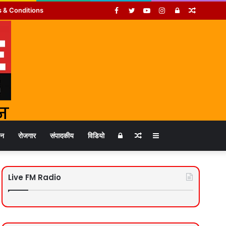
Facebook
Twitter
YouTube
Instagram
Log
Random
 & Conditions
In
Article
Log
Random
Sidebar
जन
रोजगार
संपादकीय
विडियो
In
Article
Live FM Radio