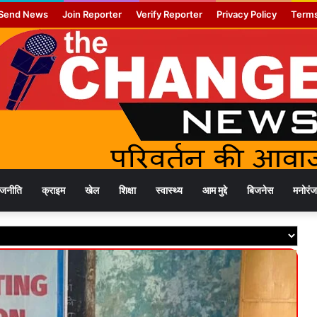
Send News
Join Reporter
Verify Reporter
Privacy Policy
Terms
ाजनीति
क्राइम
खेल
शिक्षा
स्वास्थ्य
आम मुद्दे
बिजनेस
मनोरं