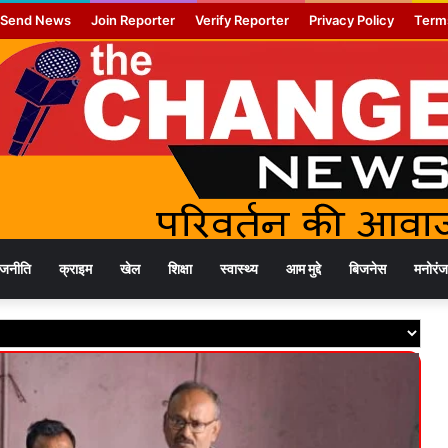
Send News
Join Reporter
Verify Reporter
Privacy Policy
Term
ाजनीति
क्राइम
खेल
शिक्षा
स्वास्थ्य
आम मुद्दे
बिजनेस
मनोरं