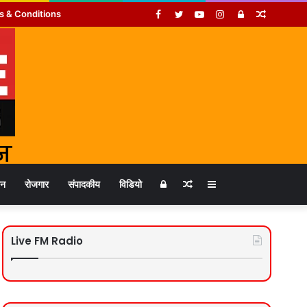
Facebook
Twitter
YouTube
Instagram
Log
Random
s & Conditions
In
Article
Log
Random
Sidebar
जन
रोजगार
संपादकीय
विडियो
In
Article
Live FM Radio