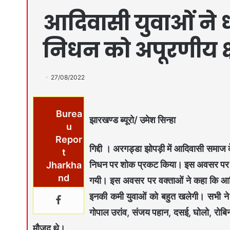
आदिवासी युवाओं ने 
निधन को अपूरणीय क
27/08/2022
Burea
झारखण्ड ब्यूरो/ उमेश सिन्हा
u
Repor
गिद्दी । अरगड्डा झोपड़ी में आदिवासी समाज क
t
निधन पर शोक प्रकट किया। इस अवसर पर सभी
Jharkha
nd
गयी। इस अवसर पर वक्ताओं ने कहा कि आदि
इनकी कमी युवाओं को बहुत खलेगी। सभी न
गोपाल उरांव, संजय पहान, दसई, घोलो, रोब
मौजूद थे।