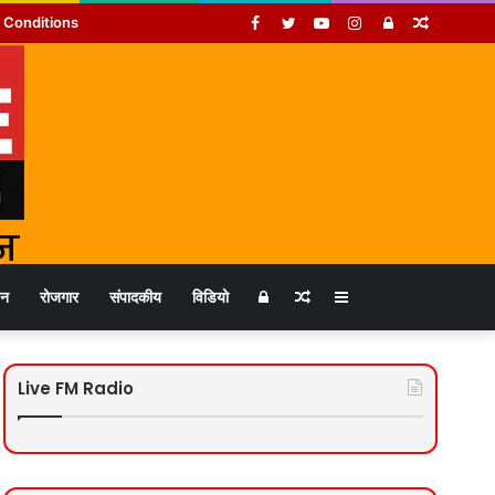
Facebook
Twitter
YouTube
Instagram
Log
Random
 Conditions
In
Article
Log
Random
Sidebar
जन
रोजगार
संपादकीय
विडियो
In
Article
Live FM Radio