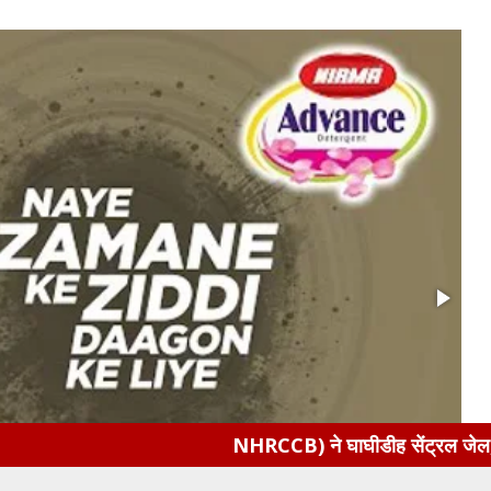
NHRCCB) ने घाघीडीह सेंट्रल जेल, जमशेदपुर की आंतरिक वि