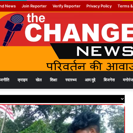
nd News
Join Reporter
Verify Reporter
Privacy Policy
Terms &
ाजनीति
क्राइम
खेल
शिक्षा
स्वास्थ्य
आम मुद्दे
बिजनेस
मनोरं