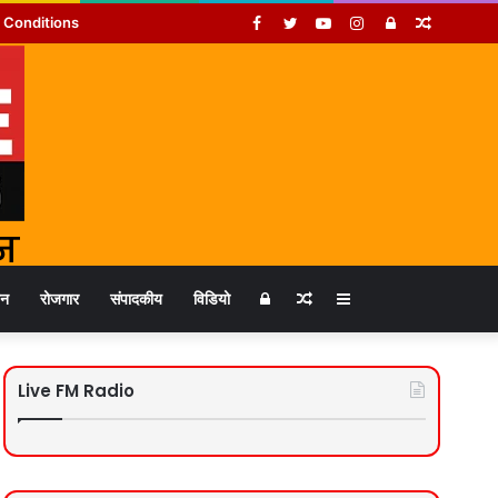
Facebook
Twitter
YouTube
Instagram
Log
Random
 Conditions
In
Article
Log
Random
Sidebar
जन
रोजगार
संपादकीय
विडियो
In
Article
Live FM Radio