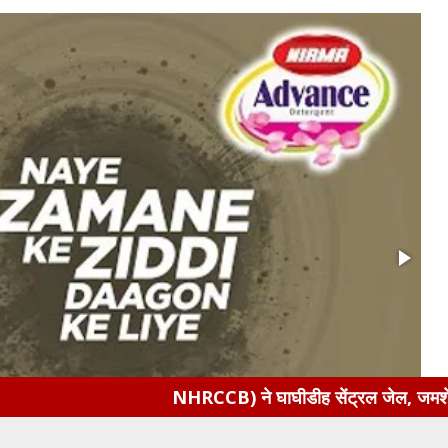
NHRCCB) ने घाघीडीह सेंट्रल जेल, जमशेदपुर की आंतरिक वित्ती