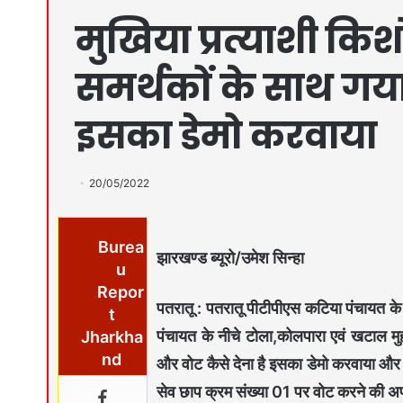
मुखिया प्रत्याशी कि
समर्थकों के साथ गया
इसका डेमो करवाया
20/05/2022
Burea
झारखण्ड ब्यूरो/उमेश सिन्हा
u
Repor
पतरातू : पतरातू पीटीपीएस कटिया पंचायत क
t
पंचायत के नीचे टोला,कोलपारा एवं खटाल मुह
Jharkha
nd
और वोट कैसे देना है इसका डेमो करवाया औ
सेव छाप क्रम संख्या 01 पर वोट करने की अपी