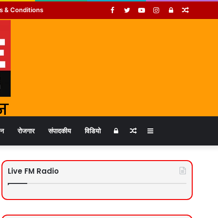
Facebook
Twitter
YouTube
Instagram
Log
Random
s & Conditions
In
Article
Log
Random
Sidebar
जन
रोजगार
संपादकीय
विडियो
In
Article
Live FM Radio